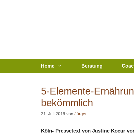
Zum
Inhalt
springen
Home
Beratung
Coac
5-Elemente-Ernährun
bekömmlich
21. Juli 2019
von
Jürgen
Köln- Pressetext von Justine Kocur vo