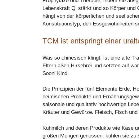
Prophylaxe und Therapie, indem sie ausgl
Lebenskraft Qi stärkt und so Körper und 
hängt von der körperlichen und seelische
Konstitutionstyp, den Essgewohnheiten s
TCM ist entspringt einer uralt
Was so chinesisch klingt, ist eine alte T
Eltern aßen Hirsebrei und setzten auf wa
Sooni Kind.
Die Prinzipien der fünf Elemente Erde, H
heimischen Produkte und Ernährungsgewoh
saisonale und qualitativ hochwertige Leb
Kräuter und Gewürze. Fleisch, Fisch und
Kuhmilch und deren Produkte wie Käse u
großen Mengen genossen, kühlen sie zu s