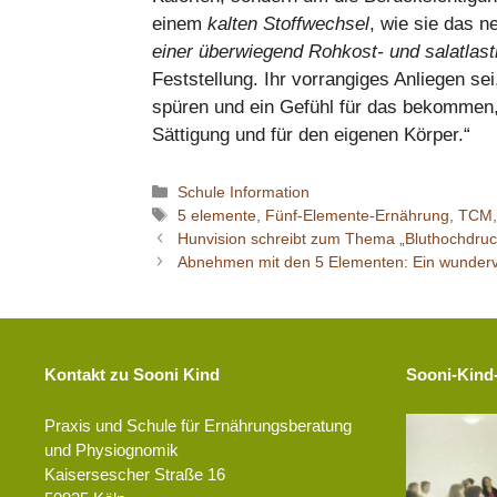
einem
kalten Stoffwechsel
, wie sie das n
einer überwiegend Rohkost- und salatla
Feststellung. Ihr vorrangiges Anliegen s
spüren und ein Gefühl für das bekommen, 
Sättigung und für den eigenen Körper.“
Kategorien
Schule Information
Schlagwörter
5 elemente
,
Fünf-Elemente-Ernährung
,
TCM
Hunvision schreibt zum Thema „Bluthochdruc
Abnehmen mit den 5 Elementen: Ein wundervol
Kontakt zu Sooni Kind
Sooni-Kind
Praxis und Schule für Ernährungsberatung
und Physiognomik
Kaisersescher Straße 16