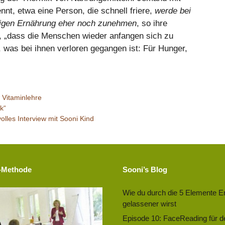
ennt, etwa eine Person, die schnell friere,
werde bei
stigen Ernährung eher noch zunehmen
, so ihre
ei, „dass die Menschen wieder anfangen sich zu
was bei ihnen verloren gegangen ist: Für Hunger,
,
Vitaminlehre
k“
les Interview mit Sooni Kind
-Methode
Sooni’s Blog
Wie du durch die 5 Elemente E
gelassener wirst
Episode 10: FaceReading für d