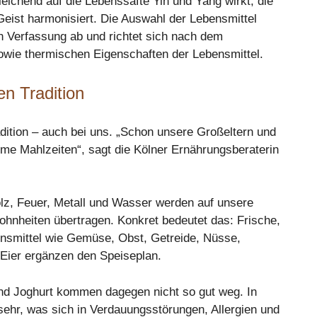
eichend auf die Lebenssäfte Yin und Yang wirkt, die
Geist harmonisiert. Die Auswahl der Lebensmittel
n Verfassung ab und richtet sich nach dem
owie thermischen Eigenschaften der Lebensmittel.
en Tradition
radition – auch bei uns. „Schon unsere Großeltern und
rme Mahlzeiten“, sagt die Kölner Ernährungsberaterin
olz, Feuer, Metall und Wasser werden auf unsere
nheiten übertragen. Konkret bedeutet das: Frische,
ensmittel wie Gemüse, Obst, Getreide, Nüsse,
 Eier ergänzen den Speiseplan.
nd Joghurt kommen dagegen nicht so gut weg. In
ehr, was sich in Verdauungsstörungen, Allergien und