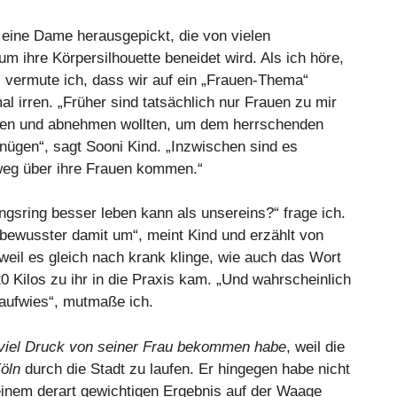
 eine Dame herausgepickt, die von vielen
 ihre Körpersilhouette beneidet wird. Als ich höre,
t, vermute ich, dass wir auf ein „Frauen-Thema“
al irren. „Früher sind tatsächlich nur Frauen zu mir
aben und abnehmen wollten, um dem herrschenden
enügen“, sagt Sooni Kind. „Inzwischen sind es
weg über ihre Frauen kommen.“
gsring besser leben kann als unsereins?“ frage ich.
stbewusster damit um“, meint Kind und erzählt von
weil es gleich nach krank klinge, wie auch das Wort
20 Kilos zu ihr in die Praxis kam. „Und wahrscheinlich
aufwies“, mutmaße ich.
viel Druck von seiner Frau bekommen habe
, weil die
öln
durch die Stadt zu laufen. Er hingegen habe nicht
 einem derart gewichtigen Ergebnis auf der Waage