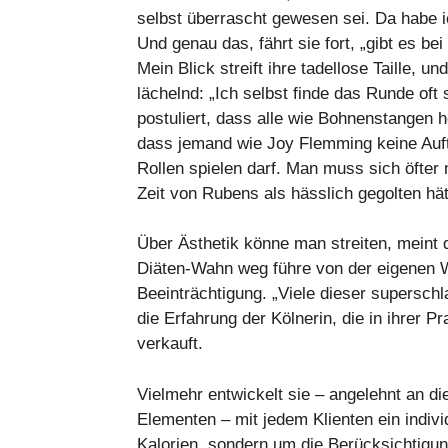
selbst überrascht gewesen sei. Da habe i
Und genau das, fährt sie fort, „gibt es bei
Mein Blick streift ihre tadellose Taille, 
lächelnd: „Ich selbst finde das Runde oft 
postuliert, dass alle wie Bohnenstangen h
dass jemand wie Joy Flemming keine Auftr
Rollen spielen darf. Man muss sich öfter m
Zeit von Rubens als hässlich gegolten hät
Über Ästhetik könne man streiten, meint d
Diäten-Wahn weg führe von der eigenen 
Beeinträchtigung. „Viele dieser superschl
die Erfahrung der Kölnerin, die in ihrer Pr
verkauft.
Vielmehr entwickelt sie – angelehnt an d
Elementen – mit jedem Klienten ein indiv
Kalorien, sondern um die Berücksichtigu