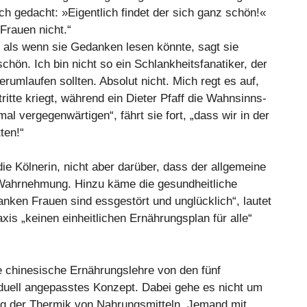
ch gedacht: »Eigentlich findet der sich ganz schön!«
 Frauen nicht.“
und als wenn sie Gedanken lesen könnte, sagt sie
schön. Ich bin nicht so ein Schlankheitsfanatiker, der
erumlaufen sollten. Absolut nicht. Mich regt es auf,
itte kriegt, während ein Dieter Pfaff die Wahnsinns-
al vergegenwärtigen“, fährt sie fort, „dass wir in der
ten!“
ie Kölnerin, nicht aber darüber, dass der allgemeine
Wahrnehmung. Hinzu käme die gesundheitliche
anken Frauen sind essgestört und unglücklich“, lautet
axis „keinen einheitlichen Ernährungsplan für alle“
ie chinesische Ernährungslehre von den fünf
iduell angepasstes Konzept. Dabei gehe es nicht um
ng der Thermik von Nahrungsmitteln. Jemand mit