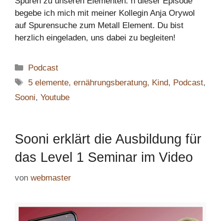
Spuren zu unseren Elementen. n dieser Episode
begebe ich mich mit meiner Kollegin Anja Orywol
auf Spurensuche zum Metall Element. Du bist
herzlich eingeladen, uns dabei zu begleiten!
Kategorien
Podcast
Schlagwörter
5 elemente
,
ernährungsberatung
,
Kind
,
Podcast
,
Sooni
,
Youtube
Sooni erklärt die Ausbildung für
das Level 1 Seminar im Video
von
webmaster