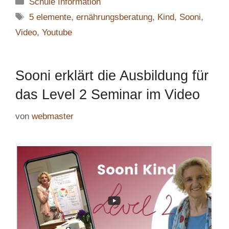
Kategorien
Schule Information
Schlagwörter
5 elemente
,
ernährungsberatung
,
Kind
,
Sooni
,
Video
,
Youtube
Sooni erklärt die Ausbildung für
das Level 2 Seminar im Video
von
webmaster