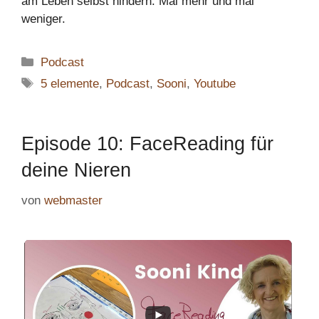
am Leben selbst hindern. Mal mehr und mal
weniger.
Kategorien
Podcast
Schlagwörter
5 elemente
,
Podcast
,
Sooni
,
Youtube
Episode 10: FaceReading für
deine Nieren
von
webmaster