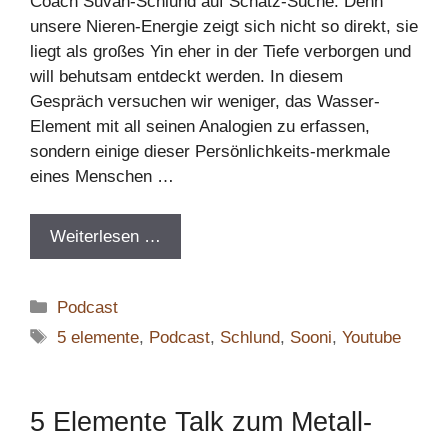
Coach Suvan-Schlund auf Schatz-Suche. Denn
unsere Nieren-Energie zeigt sich nicht so direkt, sie
liegt als großes Yin eher in der Tiefe verborgen und
will behutsam entdeckt werden. In diesem
Gespräch versuchen wir weniger, das Wasser-
Element mit all seinen Analogien zu erfassen,
sondern einige dieser Persönlichkeits-merkmale
eines Menschen …
Weiterlesen …
Kategorien
Podcast
Schlagwörter
5 elemente
,
Podcast
,
Schlund
,
Sooni
,
Youtube
5 Elemente Talk zum Metall-