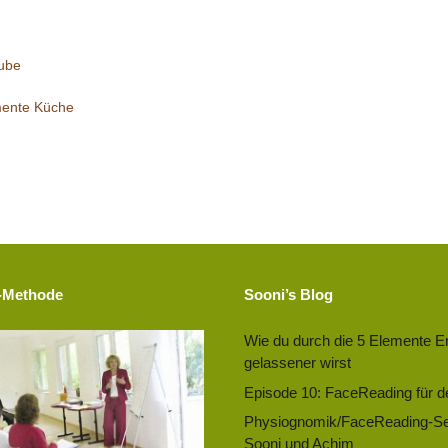
ube
emente Küche
-Methode
Sooni’s Blog
Wie du durch die 5 Elemente E
gelassener wirst
Episode 10: FaceReading für d
Physiognomik/FaceReading-Se
Sooni und Achim