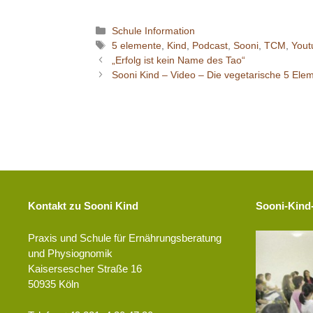
Kategorien
Schule Information
Schlagwörter
5 elemente
,
Kind
,
Podcast
,
Sooni
,
TCM
,
Yout
„Erfolg ist kein Name des Tao“
Sooni Kind – Video – Die vegetarische 5 El
Kontakt zu Sooni Kind
Sooni-Kind
Praxis und Schule für Ernährungsberatung
und Physiognomik
Kaisersescher Straße 16
50935 Köln